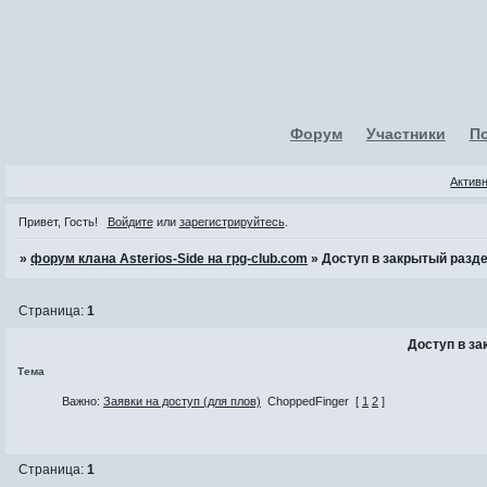
Форум
Участники
П
Актив
Привет, Гость!
Войдите
или
зарегистрируйтесь
.
»
форум клана Asterios-Side на rpg-club.com
»
Доступ в закрытый разд
Страница:
1
Доступ в з
Тема
Важно:
Заявки на доступ (для плов)
ChoppedFinger
[
1
2
]
Страница:
1