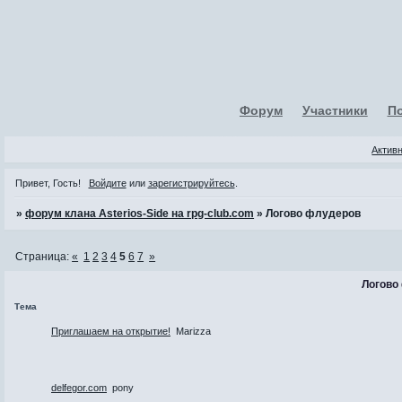
Форум
Участники
П
Актив
Привет, Гость!
Войдите
или
зарегистрируйтесь
.
»
форум клана Asterios-Side на rpg-club.com
»
Логово флудеров
Страница:
«
1
2
3
4
5
6
7
»
Логово
Тема
Приглашаем на открытие!
Marizza
delfegor.com
pony