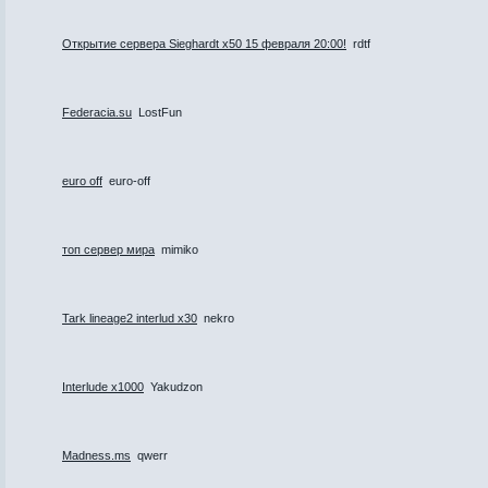
Открытие сервера Sieghardt x50 15 февраля 20:00!
rdtf
Federacia.su
LostFun
euro off
euro-off
топ сервер мира
mimiko
Tark lineage2 interlud x30
nekro
Interlude x1000
Yakudzon
Madness.ms
qwerr