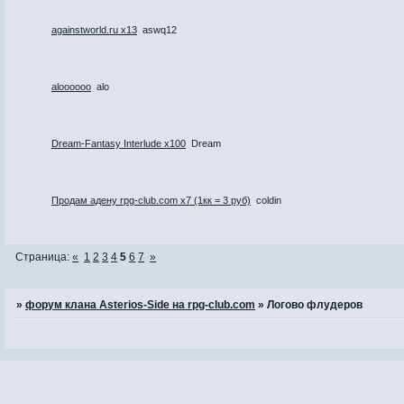
againstworld.ru x13
aswq12
aloooooo
alo
Dream-Fantasy Interlude x100
Dream
Продам адену rpg-club.com х7 (1кк = 3 руб)
coldin
Страница:
«
1
2
3
4
5
6
7
»
»
форум клана Asterios-Side на rpg-club.com
»
Логово флудеров