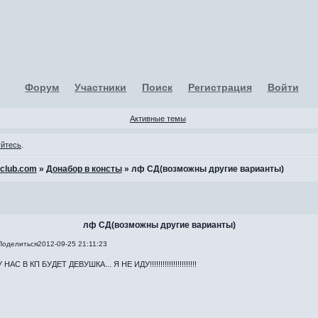
Форум
Участники
Поиск
Регистрация
Войти
Активные темы
уйтесь
.
-club.com
»
Донабор в консты
»
лф СД(возможны другие варианты)
лф СД(возможны другие варианты)
Поделиться
2012-09-25 21:11:23
У НАС В КП БУДЕТ ДЕВУШКА... Я НЕ ИДУ!!!!!!!!!!!!!!!!!!!!!!