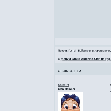
Привет, Гость!
Войдите
или
зарегистрир
»
форум клана Asterios-Side на rpg
Страница:
«
1
2
6a6yJl9
Clan Member