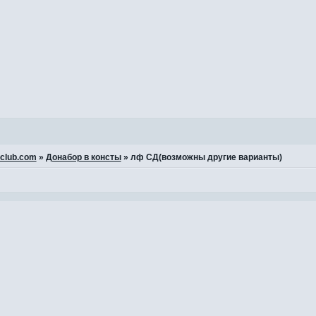
-club.com
»
Донабор в консты
»
лф СД(возможны другие варианты)