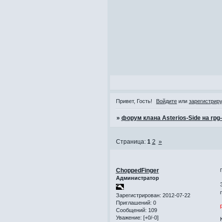
Привет, Гость!
Войдите
или
зарегистрир
»
форум клана Asterios-Side на rpg
Страница:
1
2
»
ChoppedFinger
Администратор
Зарегистрирован
: 2012-07-22
Приглашений:
0
Сообщений:
109
Уважение:
[+0/-0]