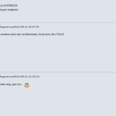
icq 414390224
skype owlpwnz
Поделиться
2012-08-11 18:47:55
а можно мне как особенному получить без Пла?(
Поделиться
2012-08-12 21:33:14
тоже ищу доступ...