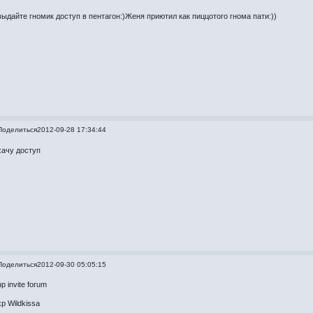
выдайте гномик доступ в пентагон:)Женя приютил как пиццотого гнома пати:))
Поделиться
2012-09-28 17:34:44
хачу доступ
Поделиться
2012-09-30 05:05:15
up invite forum
kp Wildkissa