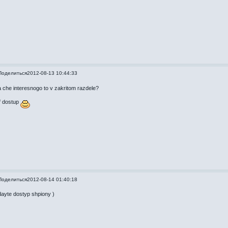
Поделиться
2012-08-13 10:44:33
a che interesnogo to v zakritom razdele?
lf dostup
Поделиться
2012-08-14 01:40:18
dayte dostyp shpiony )