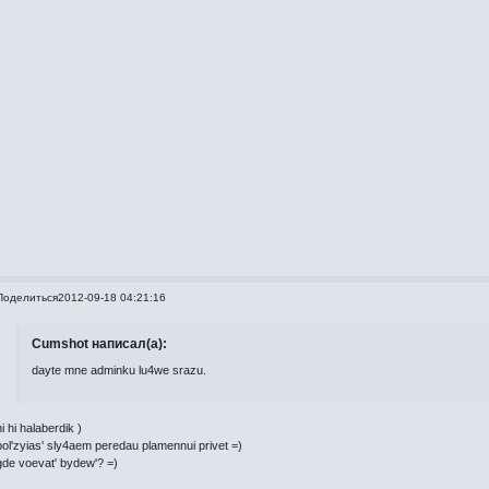
Поделиться
2012-09-18 04:21:16
Cumshot написал(а):
dayte mne adminku lu4we srazu.
i hi halaberdik )
pol'zyias' sly4aem peredau plamennui privet =)
gde voevat' bydew'? =)