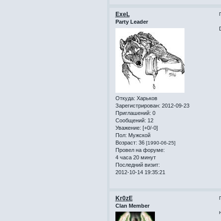
ExeL
Party Leader
Откуда:
Харьков
Зарегистрирован
: 2012-09-23
Приглашений:
0
Сообщений:
12
Уважение:
[+0/-0]
Пол:
Мужской
Возраст:
36
[1990-06-25]
Провел на форуме:
4 часа 20 минут
Последний визит:
2012-10-14 19:35:21
Kr0zE
Clan Member