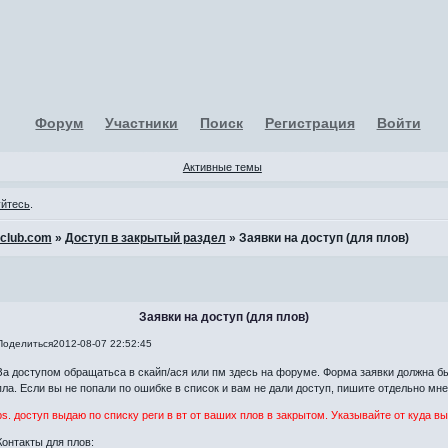
Форум
Участники
Поиск
Регистрация
Войти
Активные темы
уйтесь
.
-club.com
»
Доступ в закрытый раздел
»
Заявки на доступ (для плов)
Заявки на доступ (для плов)
Поделиться
2012-08-07 22:52:45
За доступом обращатьса в скайп/ася или пм здесь на форуме. Форма заявки должна бы
пла. Если вы не попали по ошибке в список и вам не дали доступ, пишите отдельно мне
ps. доступ выдаю по списку реги в вт от ваших плов в закрытом. Указывайте от куда вы
Контакты для плов: