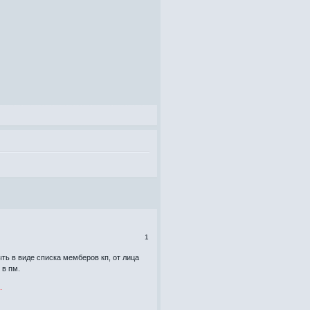
1
ть в виде списка мемберов кп, от лица
 в пм.
.