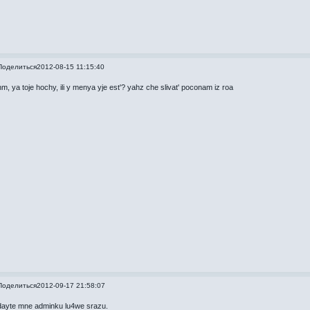
Поделиться
2012-08-15 11:15:40
hm, ya toje hochy, ili y menya yje est'? yahz che slivat' poconam iz roa
Поделиться
2012-09-17 21:58:07
dayte mne adminku lu4we srazu.