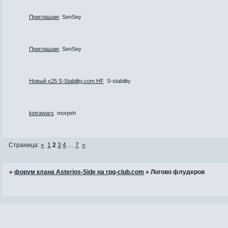
Приглашаю
SenSey
Приглашаю
SenSey
Новый х25 S-Stability.com HF
S-stability
ketrawars
morpeh
Страница:
«
1
2
3
4
…
7
»
»
форум клана Asterios-Side на rpg-club.com
»
Логово флудеров