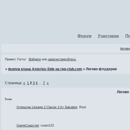
Форум
Участники
П
Актив
Привет, Гость!
Войдите
или
зарегистрируйтесь
.
»
форум клана Asterios-Side на rpg-club.com
»
Логово флудеров
Страница:
«
1
2
3
4
…
7
»
Логово
Тема
Открытие Lineage 2 Classic 2.0+ Salvation
Root
GameCoast.net
coast123