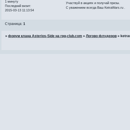
1 минуту
Участвуй в акциях и получай призы.
Последний визит:
С уважением всегда Ваш KetraWars.ru .
2015-03-13 11:13:54
Страница:
1
»
форум клана Asterios-Side на rpg-club.com
»
Логово флудеров
»
ketra