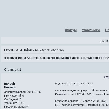
Форум
Участники
П
Актив
Привет, Гость!
Войдите
или
зарегистрируйтесь
.
»
форум клана Asterios-Side на rpg-club.com
»
Логово флудеров
»
ketra
Страница:
1
ket
morpeh
Поделиться
2015-03-13 11:13:53
Новичок
Спешу сообщить об радостной вести от Ket
Зарегистрирован
: 2014-07-26
KetraWars.ru - MultiCraft x100 , хроники Inte
Приглашений:
0
Сообщений:
3
Открытие сервера 13 марта в 20-00 МСК!
Уважение:
[+0/-0]
ОБТ сервер состоится 10 марта в 19-00 М
Провел на форуме: