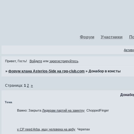
Форум
Участники
П
Актив
Привет, Гость!
Войдите
или
зарегистрируйтесь
.
»
форум клана Asterios-Side на rpg-club.com
»
Донабор в консты
Страница:
1
2
»
Донабо
Тема
Важно:
Закрыта
Лидерам партий на заметку
ChoppedFinger
v CP need Arba, ищу человека на арбу
Черепах