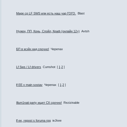
Mage cp LF SWS или есть наш чар ГОГО.
Blast
Нужен, ПП, Конь, Спойл, Краф (онлайн 12+)
Avtsh
БП в мэйн нид срочно!
Черепах
Lf Sws / Lf drivers
Cumshot
[
1
2
]
lf EE v main sostav
Черепах
[
1
2
]
Illum1nati party ищет СХ срочно!
Rezizinable
lf ee, repost s foruma rpg
ieJkee