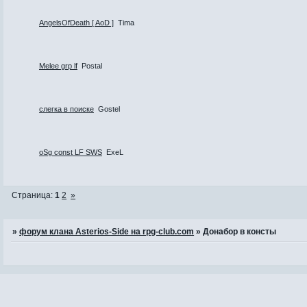
AngelsOfDeath [ AoD ]
Tima
Melee grp lf
Postal
слегка в поиске
Gostel
oSg const LF SWS
ExeL
Страница:
1
2
»
»
форум клана Asterios-Side на rpg-club.com
»
Донабор в консты