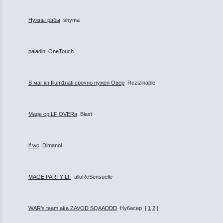
Нужны рабы
shyma
paladin
OneTouch
В маг кп Illum1nati срочно нужен Овер
Rezizinable
Mage cp LF OVERa
Blast
lf wc
Dimanol
MAGE PARTY LF
alluReSensuelle
WAR's team aka ZAVOD SQAADDD
Hy6acep
[
1
2
]