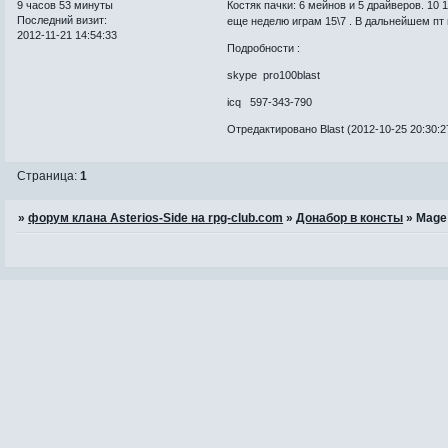
9 часов 53 минуты
Костяк пачки: 6 мейнов и 5 драйверов. 10 
Последний визит:
еще неделю играм 15\7 . В дальнейшем пт 
2012-11-21 14:54:33
Подробности :
skype pro100blast
icq 597-343-790
Отредактировано Blast (2012-10-25 20:30:2
Страница:
1
»
форум клана Asterios-Side на rpg-club.com
»
Донабор в консты
»
Mage