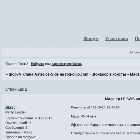
Форум
Участники
П
Актив
Привет, Гость!
Войдите
или
зарегистрируйтесь
.
»
форум клана Asterios-Side на rpg-club.com
»
Донабор в консты
»
Mage
Страница:
1
Mage cp LF SWS ил
Blast
Поделиться
2012-10-25 18:44:06
Party Leader
Mage 70-74 лвл.
Зарегистрирован
: 2012-08-13
Приглашений:
0
Лф ровного барда, или человека на нашег
Сообщений:
8
Уважение:
[+0/-0]
Стандартный маг пак через овера и 2 залив
Провел на форуме: