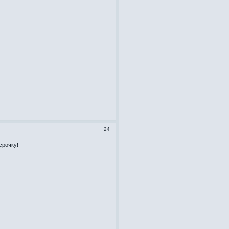
24
срочку!