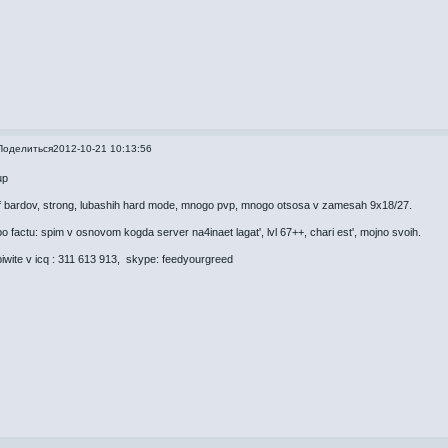
Поделиться
2012-10-21 10:13:56
up
lf bardov, strong, lubashih hard mode, mnogo pvp, mnogo otsosa v zamesah 9x18/27.
po factu: spim v osnovom kogda server na4inaet lagat', lvl 67++, chari est', mojno svoih.
piwite v icq : 311 613 913, skype: feedyourgreed