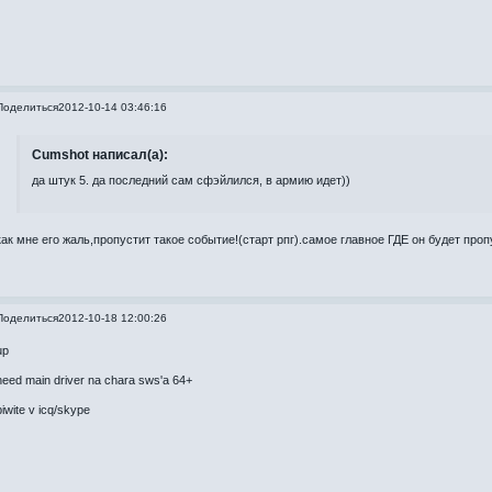
Поделиться
2012-10-14 03:46:16
Cumshot написал(а):
да штук 5. да последний сам сфэйлился, в армию идет))
как мне его жаль,пропустит такое событие!(старт рпг).самое главное ГДЕ он будет про
Поделиться
2012-10-18 12:00:26
up
need main driver na chara sws'a 64+
piwite v icq/skype