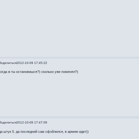
Поделиться
2012-10-09 17:45:22
когда ж ты остановишся?) сколько уже поменял?)
Поделиться
2012-10-09 17:47:09
да штук 5. да последний сам сфэйлился, в армию идет))