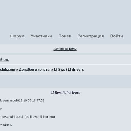
Форум
Участники
Поиск
Регистрация
Войти
Активные темы
уйтесь
.
-club.com
»
Донабор в консты
»
Lf Sws / Lf drivers
Lf Sws / Lf drivers
Поделиться
2012-10-09 16:47:52
up
nova nujni bardi (bd ili sws, ili i tot i tot)
>< strong