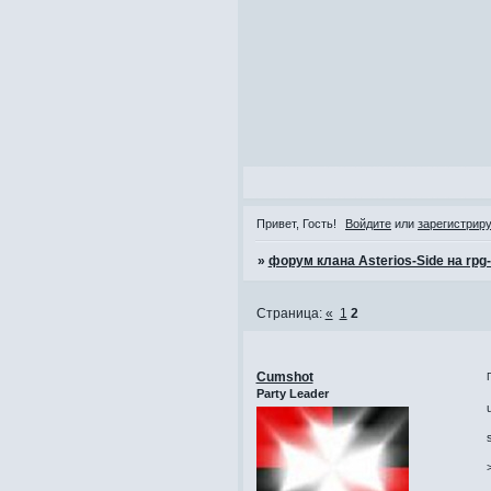
Привет, Гость!
Войдите
или
зарегистрир
»
форум клана Asterios-Side на rpg
Страница:
«
1
2
Cumshot
Party Leader
s