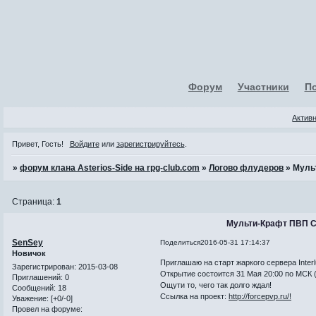
Форум
Участники
П
Актив
Привет, Гость!
Войдите
или
зарегистрируйтесь
.
»
форум клана Asterios-Side на rpg-club.com
»
Логово флудеров
»
Муль
Страница:
1
Мульти-Крафт ПВП С
SenSey
Поделиться
2016-05-31 17:14:37
Новичок
Приглашаю на старт жаркого сервера Inte
Зарегистрирован
: 2015-03-08
Открытие состоится 31 Мая 20:00 по МСК (
Приглашений:
0
Ощути то, чего так долго ждал!
Сообщений:
18
Ссылка на проект:
http://forcepvp.ru/!
Уважение:
[+0/-0]
Провел на форуме: