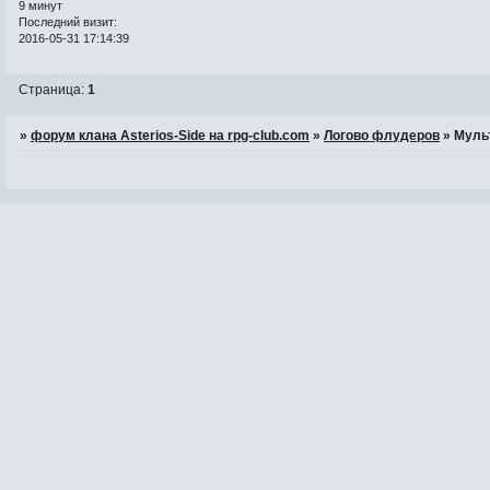
9 минут
Последний визит:
2016-05-31 17:14:39
Страница:
1
»
форум клана Asterios-Side на rpg-club.com
»
Логово флудеров
»
Муль