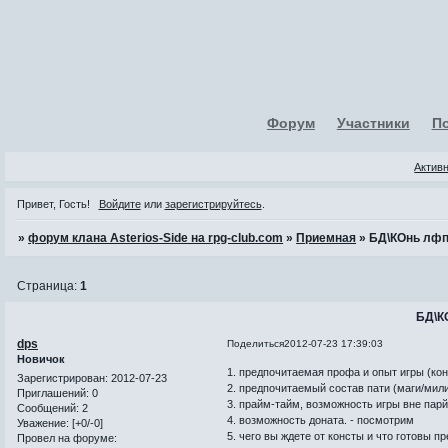
Форум
Участники
П
Актив
Привет, Гость!
Войдите
или
зарегистрируйтесь
.
»
форум клана Asterios-Side на rpg-club.com
»
Приемная
»
БД\КОнь лф
Страница:
1
БД\К
dps
Поделиться
2012-07-23 17:39:03
Новичок
1. предпочитаемая профа и опыт игры (кон
Зарегистрирован
: 2012-07-23
2. предпочитаемый состав пати (маги/мили
Приглашений:
0
3. прайм-тайм, возможность игры вне парйм
Сообщений:
2
4. возможность доната. - посмотрим
Уважение:
[+0/-0]
5. чего вы ждете от консты и что готовы п
Провел на форуме: