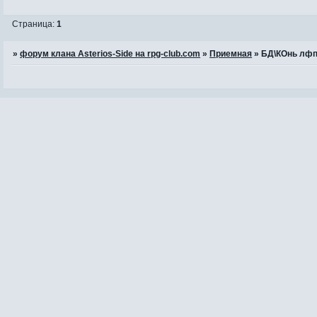
Страница:
1
»
форум клана Asterios-Side на rpg-club.com
»
Приемная
»
БД\КОнь лф