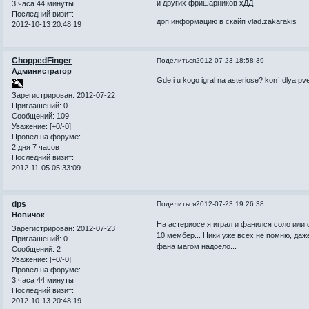
и других фришарников хДД
3 часа 44 минуты
Последний визит:
доп информацию в скайп vlad.zakarakis
2012-10-13 20:48:19
ChoppedFinger
Поделиться
2012-07-23 18:58:39
Администратор
Gde i u kogo igral na asteriose? kon` dlya pv
Зарегистрирован
: 2012-07-22
Приглашений:
0
Сообщений:
109
Уважение:
[+0/-0]
Провел на форуме:
2 дня 7 часов
Последний визит:
2012-11-05 05:33:09
dps
Поделиться
2012-07-23 19:26:38
Новичок
На астериосе я играл и фанился соло или с
Зарегистрирован
: 2012-07-23
10 мембер... Ники уже всех не помню, даж
Приглашений:
0
фана магом надоело...
Сообщений:
2
Уважение:
[+0/-0]
Провел на форуме:
3 часа 44 минуты
Последний визит:
2012-10-13 20:48:19