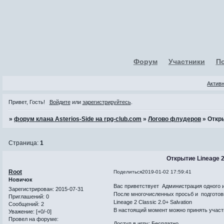
Форум
Участники
П
Актив
Привет, Гость!
Войдите
или
зарегистрируйтесь
.
»
форум клана Asterios-Side на rpg-club.com
»
Логово флудеров
»
Откры
Страница:
1
Открытие Lineage 2 
Root
Поделиться
2019-01-02 17:59:41
Новичок
Вас приветствует Администрация одного из
Зарегистрирован
: 2015-07-31
После многочисленных просьб и подготов
Приглашений:
0
Lineage 2 Classic 2.0+ Salvation
Сообщений:
2
В настоящий момент можно принять участ
Уважение:
[+0/-0]
Провел на форуме:
Доступ в игру: Бесплатно