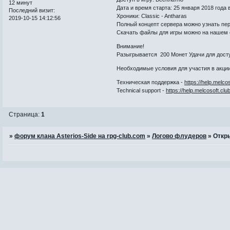
12 минут
Дата и время старта: 25 января 2018 года 
Последний визит:
Хроники: Classic - Antharas
2019-10-15 14:12:56
Полный концепт сервера можно узнать пе
Скачать файлы для игры можно на нашем 
Внимание!
Разыгрывается 200 Монет Удачи для доступ
Необходимые условия для участия в акци
Техническая поддержка -
https://help.melcos
Technical support -
https://help.melcosoft.clu
Страница:
1
»
форум клана Asterios-Side на rpg-club.com
»
Логово флудеров
»
Откры