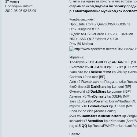
5. чего вы ждете от консты и что готовы п
37 минут
Последний визит:
фарма эпиков,подъем по звонку среди 
2012-08-03 02:35:09
p.s.Монтирование мувиков,как беспла
Конфа машины:
Проц: Intel Core 2 Quad Q9500 2.83Ghz
ОЗУ: Kingston 8 Gb
Видео: ASUS GeForce GTS 250 1024 Mb
HDD: SSD OCZ "Vertex 2 40Gb
Prov:50 Mb/sec
Играл на:
TheAbyss x3
DF-GUILD
kp ARHANGEL [SK
Evermore x5
DF-GUILD
kp LESHIY [ET Hero
Blackbird x2
TheRise /First
kp Volk/kp Gerek
Cadmus x2 no clan [BP]
Airin x2
Ramsheart
kp Предатель/kp Runaw
theOnline x10
DarkStars
kp Lumueri [BP]
Overworld x3
DarkStars
kp Lumueri [BP]
Asterios x5
TheDynasty
kp 3BEPb [MM]
Jails x10
LesboPower
kp BoryuYbuBau [OL 
l2gothic x10
LesboPower
kp B Team [MM]
Erica x2 no clan [Aeore Healer]
l2ws x5
DarkStars /SillentHorrors
kp ZergRu
lostworld x7
Vermilion
kp eXtra team [Sorc/B
rpg x15
QQ
kp RussiaPWNZ/kp flashback/kp 
Связь: