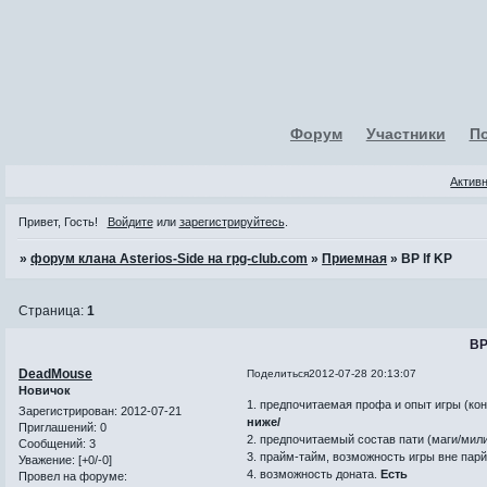
Форум
Участники
П
Актив
Привет, Гость!
Войдите
или
зарегистрируйтесь
.
»
форум клана Asterios-Side на rpg-club.com
»
Приемная
»
BP lf KP
Страница:
1
BP
DeadMouse
Поделиться
2012-07-28 20:13:07
Новичок
1. предпочитаемая профа и опыт игры (кон
Зарегистрирован
: 2012-07-21
ниже/
Приглашений:
0
2. предпочитаемый состав пати (маги/мили
Сообщений:
3
3. прайм-тайм, возможность игры вне пар
Уважение:
[+0/-0]
4. возможность доната.
Есть
Провел на форуме: