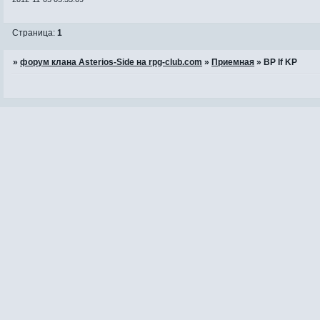
Страница:
1
»
форум клана Asterios-Side на rpg-club.com
»
Приемная
»
BP lf KP