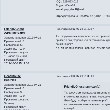
ICQ# 329-833-016
Skype: siface18
e-mail: psy_dev1l@mail.ru
Отредактировано DeadMouse (2012-07-28 2
FriendlyGhost
Поделиться
2012-07-28 21:42:07
Администратор
Т.к. форумом мы пользоваться не привыкл
Зарегистрирован
: 2012-07-19
примет в пак, хорошо что оставил свои д
Приглашений:
0
пачки на рпг?
Сообщений:
50
п.с. лично мне заявка нравится, думаю бе
Уважение:
[+0/-0]
Провел на форуме:
10 часов 16 минут
Последний визит:
2012-10-30 15:19:38
DeadMouse
Поделиться
2012-07-29 01:38:09
Новичок
Зарегистрирован
: 2012-07-21
FriendlyGhost написал(а):
Приглашений:
0
Сообщений:
3
Т.к. форумом мы пользоваться не п
Уважение:
[+0/-0]
кто-то сразу примет в пак, хорошо 
Провел на форуме:
Люм будут собирать пачки на рпг?
37 минут
п.с. лично мне заявка нравится, д
Последний визит:
правдой.