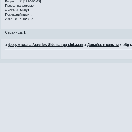
Возраст:
36
[1990-06-25]
Провел на форуме:
4 часа 20 минут
Последний визит:
2012-10-14 19:35:21
Страница:
1
»
форум клана Asterios-Side на rpg-club.com
»
Донабор в консты
»
oSg 