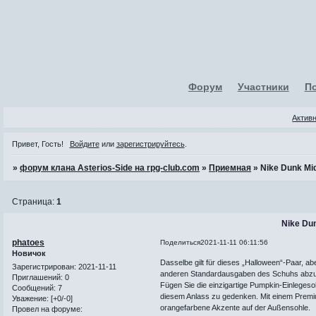
Форум
Участники
П
Актив
Привет, Гость!
Войдите
или
зарегистрируйтесь
.
»
форум клана Asterios-Side на rpg-club.com
»
Приемная
»
Nike Dunk Mid
Страница:
1
Nike Dun
phatoes
Поделиться
2021-11-11 06:11:56
Новичок
Dasselbe gilt für dieses „Halloween“-Paar, a
Зарегистрирован
: 2021-11-11
anderen Standardausgaben des Schuhs abzuh
Приглашений:
0
Fügen Sie die einzigartige Pumpkin-Einlegesoh
Сообщений:
7
diesem Anlass zu gedenken. Mit einem Premi
Уважение:
[+0/-0]
orangefarbene Akzente auf der Außensohle.
Провел на форуме: