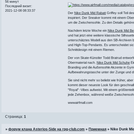
56 минут
Последний визит:
2021-12-08 08:33:37
Der
Nike Dunk Mid Rabatt
Griffey soll Teil d
inspiriert. Der Sneaker kommt mit einem Ob
um die Zwischensohle. Zu den Details gehöre
Nachdem letzte Woche ein
Nike Dunk Mid Bes
und hat jetzt eine weitere klassische Silhouet
unterschätztes Modell aus den SB-Archiven b
und High-Top-Pendants. Es unterscheidet sich
Schnittdesign mit einem Riemen.
Der von Skate-Künstler Todd Bratrud entworf
Obermaterial nach.
Nike Dunk Mid Schuhe
Ei
Branding und die Außensohle Akzente in Gym 
Aufbewahrungstasche unter der Zunge und di
Sie sind nicht mehr so ​​beliebt wie früher, ab
kommt dieser neueste Look für den geschnallt
"Royal" -Vibes aufweist. Mit einem größtent
jede Zehenbox, während weiße Zwischensohl
wwwairfmall.com
Страница:
1
»
форум клана Asterios-Side на rpg-club.com
»
Приемная
»
Nike Dunk Mid