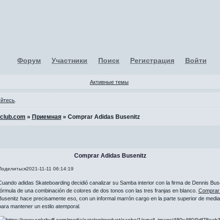
Форум
Участники
Поиск
Регистрация
Войти
Активные темы
уйтесь
.
-club.com
»
Приемная
»
Comprar Adidas Busenitz
Comprar Adidas Busenitz
Поделиться
2021-11-11 06:14:19
Cuando adidas Skateboarding decidió canalizar su Samba interior con la firma de Dennis Buse
fórmula de una combinación de colores de dos tonos con las tres franjas en blanco.
Comprar 
Busenitz hace precisamente eso, con un informal marrón cargo en la parte superior de medi
para mantener un estilo atemporal.