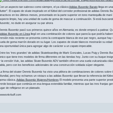
Con un aspecto tan sabroso como siempre, el ya clásico
Adidas Busenitz Barato
llega en un
Butter". El zapato de skate inspirado en el fútbol del corredor profesional de adidas Dennis 
atractivos en los últimos meses, presentado en la parte superior en tono mantequilla de maní
aspecto limpio, hay una unidad de suela de goma de mascar a continuación. Si está buscand
Busenitz, no dude en asegurar su par ahora
Dennis Busenitz pasó sus primeros quince años en Alemania; es donde empezó a patinar. Qu
Adidas Busenitz en Línea
llegó en una combinación de colores que parecía que podría haberse
versión más reciente se presenta como la contraparte blanca de ese par negro, aunque hay
suela de goma marrón dorado en su lugar. Los zapatos de skate blancos mostrarán su edad si
una oportunidad única para agregar algo de carácter a un zapato impecable.
Entre los 'tres grandes' de adidas Skateboarding de Mark Gonzales, Lucas Puig y Dennis Bu
único que tiene tres modelos de firma diferentes en las tiendas hoy. Junto con su buque insig
y la versión Vulc, las adidas Skate Busenitz ADV también ofrecen una suela vulcanizada clási
tabla, pero con los beneficios adicionales de una construcción soldada súper elegante.
La firma del skater Dennis Busentiz ha visto una plétora de combinaciones de colores sobre l
Mundial, pero hoy echamos un vistazo a las adidas Busenitz que llevan la referencia del fútb
goma clásica.
Adidas Busenitz Mujeres/Hombres
El modelo presenta una parte superior pre
verde bosque que continúa en esa lengua extendida familiar, mientras que las tres franjas g
lugar de reflejarse en un plateado.
wwwsnkrbuff.com