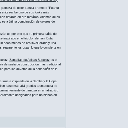
a gamuza de color canela cremoso "Peanut
Busenitz recibe uno de sus looks más
 con detalles en oro metálico. Además de su
o esta última combinación de colores de
izás es por eso que su primera caída de
 inspirado en el tricolor alemán. Esta
 un poco menos de oro involucrado y una
 realmente los usas, lo que lo convierte en
senitz,
Zapatillas de Adidas Busenitz
es el
nia de suela de construcción más tradicional
ca para los devotos de la sensación de la
a silueta inspirada en la Samba y la Copa
ol un paso más allá gracias a una suela de
dominantemente de gamuza en un atractivo
eneralmente designadas para un blanco en