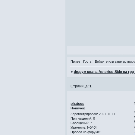
Привет, Гость!
Войдите
или
зарегистрир
»
форум клана Asterios-Side на rpg
Страница:
1
phatoes
Новичок
Зарегистрирован
: 2021-11-11
Приглашений:
0
Сообщений:
7
Уважение:
[+0/-0]
Провел на форуме: