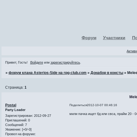
Форум
Участники
П
Актив
Привет, Гость!
Войдите
или
зарегистрируйтесь
.
»
форум клана Asterios-Side на rpg-club.com
»
Донабор в консты
»
Melee
Страница:
1
Mele
Postal
Поделиться
2012-10-07 00:46:16
Party Leader
мили пачка ищет бд или свса, прайм 20 - 0
Зарегистрирован
: 2012-09-27
Приглашений:
0
Сообщений:
7
Уважение:
[+0/-0]
Провел на форуме: