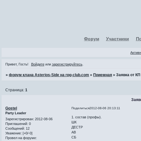
Форум
Участники
П
Актив
Привет, Гость!
Войдите
или
зарегистрируйтесь
.
»
форум клана Asterios-Side на rpg-club.com
»
Приемная
»
Заявка от КП
Страница:
1
Заяв
Gostel
Поделиться
2012-08-06 20:13:11
Party Leader
1. состав (профы).
Зарегистрирован
: 2012-08-06
ШК
Приглашений:
0
ДЕСТР
Сообщений:
12
АВ
Уважение:
[+0/-0]
СБ
Провел на форуме: