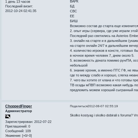
ВАРК
1 день 13 часов
Последний визит:
БД
2012-10-24 02:41:35
СВС
ЕЕ
БИШ
Возможно состав до старта еще изменится
2. опыт игры (сервера, где уже играли этой
Последний раз светились на Asterios Emb
3. онлайн на старте и в дальнейшем (укаж
на старте онлайн 24/7 в дальнейшем вечер
4. количество игроков в консте, готовых бы
в ночное время человек 7, днем около 5.
5. возможность доната помимо рун/ПА, ос
небольшой
6. знание хроник, а именно ПТС ГФ, не яв
где то между слабо и хорошо, слегка нюан
7. чего вы хотите от клана и что готовы п
ТВ осады мПВП возможно какая нибудь п
предложить можем хороший сыгранный пак
ChoppedFinger
Поделиться
2012-08-07 02:55:19
Администратор
Skolko kostyag i skolko dobirali s foruma? Vr
Зарегистрирован
: 2012-07-22
Приглашений:
0
Сообщений:
109
Уважение:
[+0/-0]