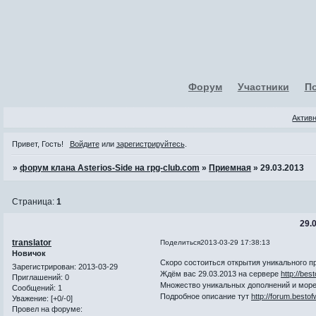
Форум
Участники
П
Актив
Привет, Гость!
Войдите
или
зарегистрируйтесь
.
»
форум клана Asterios-Side на rpg-club.com
»
Приемная
»
29.03.2013
Страница:
1
29.
translator
Поделиться
2013-03-29 17:38:13
Новичок
Скоро состоиться открытия уникального про
Зарегистрирован
: 2013-03-29
Ждём вас 29.03.2013 на сервере
http://best
Приглашений:
0
Множество уникальных дополнений и море
Сообщений:
1
Подробное описание тут
http://forum.besto
Уважение:
[+0/-0]
Провел на форуме: