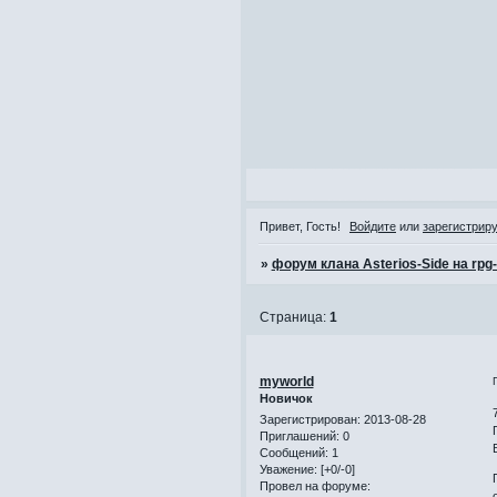
Привет, Гость!
Войдите
или
зарегистрир
»
форум клана Asterios-Side на rpg
Страница:
1
myworld
Новичок
Зарегистрирован
: 2013-08-28
Приглашений:
0
Сообщений:
1
Уважение:
[+0/-0]
Провел на форуме: