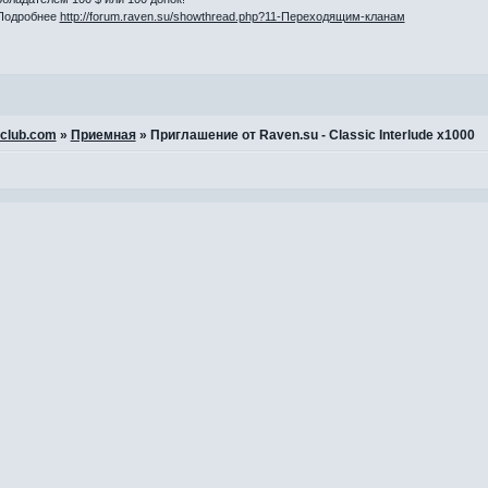
Подробнее
http://forum.raven.su/showthread.php?11-Переходящим-кланам
-club.com
»
Приемная
»
Приглашение от Raven.su - Classic Interlude x1000