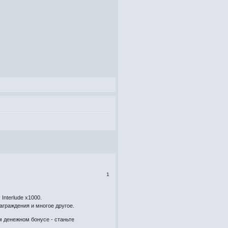
1
nterlude x1000.
аграждения и многое другое.
м денежном бонусе - станьте