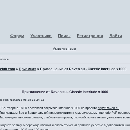
Форум
Участники
Поиск
Регистрация
Войти
Активные темы
уйтесь
.
-club.com
»
Приемная
»
Приглашение от Raven.su - Classic Interlude x1000
Приглашение от Raven.su - Classic Interlude x1000
Поделиться
2013-08-28 13:24:22
7 Сентября в 18:00 состоится открытие Interlude x1000 на проекте
http://Raven.su
Приглашаем Вас и Ваших друзей присоединится к классическому Interlude PvP серверу I
Вас ожидает высокий онлайн, стабильный проект, разнообразные акции, денежные возн
Подайте заявку о переходе кланом и автоматически примите участие в дополнительно
обладателем 100 $ или 100 донок!