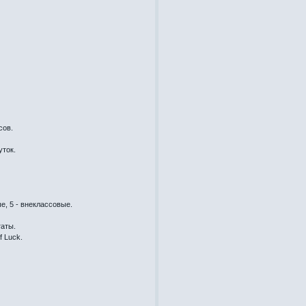
сов.
уток.
, 5 - внеклассовые.
таты.
f Luck.