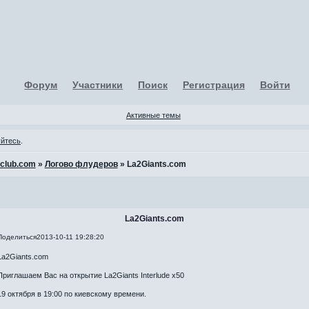
Форум
Участники
Поиск
Регистрация
Войти
Активные темы
уйтесь
.
-club.com
»
Логово флудеров
»
La2Giants.com
La2Giants.com
Поделиться
2013-10-11 19:28:20
La2Giants.com
Приглашаем Вас на открытие La2Giants Interlude x50
19 октября в 19:00 по киевскому времени.