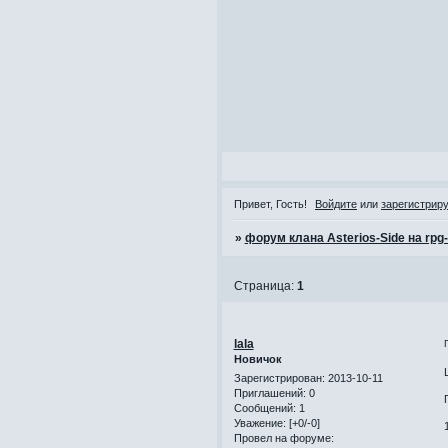
Привет, Гость!
Войдите
или
зарегистрир
»
форум клана Asterios-Side на rpg
Страница:
1
lala
Новичок
Зарегистрирован
: 2013-10-11
Приглашений:
0
Сообщений:
1
Уважение:
[+0/-0]
Провел на форуме: