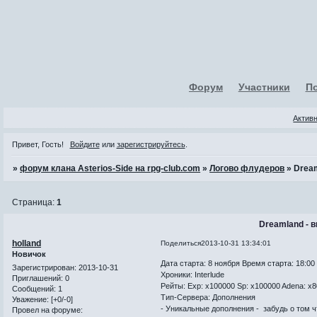
Форум
Участники
П
Актив
Привет, Гость!
Войдите
или
зарегистрируйтесь
.
»
форум клана Asterios-Side на rpg-club.com
»
Логово флудеров
»
Drea
Страница:
1
Dreamland - 
holland
Поделиться
2013-10-31 13:34:01
Новичок
Дата старта: 8 ноября Время старта: 18:00
Зарегистрирован
: 2013-10-31
Хроники: Interlude
Приглашений:
0
Рейты: Exp: x100000 Sp: x100000 Adena: x
Сообщений:
1
Тип-Сервера: Дополнения
Уважение:
[+0/-0]
- Уникальные дополнения - забудь о том ч
Провел на форуме: