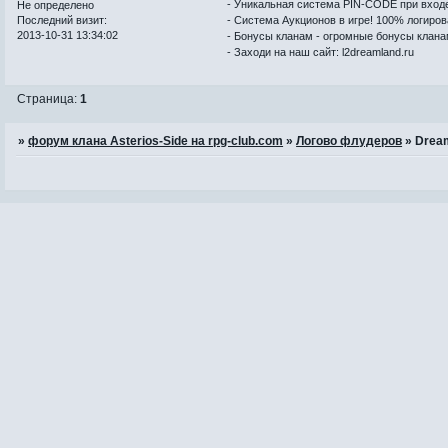
- Уникальная система PIN-CODE при входе 
Не определено
Последний визит:
- Система Аукционов в игре! 100% логиров
2013-10-31 13:34:02
- Бонусы кланам - огромные бонусы клана
- Заходи на наш сайт: l2dreamland.ru
Страница:
1
»
форум клана Asterios-Side на rpg-club.com
»
Логово флудеров
»
Drea