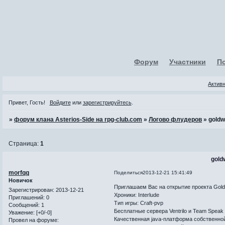
Форум
Участники
П
Актив
Привет, Гость!
Войдите
или
зарегистрируйтесь
.
»
форум клана Asterios-Side на rpg-club.com
»
Логово флудеров
»
goldw
Страница:
1
gold
morfqq
Поделиться
2013-12-21 15:41:49
Новичок
Приглашаем Вас на открытие проекта GoldWo
Зарегистрирован
: 2013-12-21
Хроники: Interlude
Приглашений:
0
Тип игры: Craft-pvp
Сообщений:
1
Бесплатные сервера Ventrilo и Team Speak
Уважение:
[+0/-0]
Качественная java-платформа собственно
Провел на форуме: