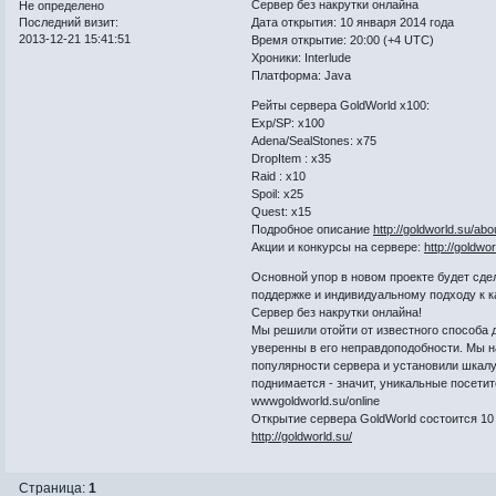
Сервер без накрутки онлайна
Не определено
Последний визит:
Дата открытия: 10 января 2014 года
2013-12-21 15:41:51
Время открытие: 20:00 (+4 UTC)
Хроники: Interlude
Платформа: Java
Рейты сервера GoldWorld x100:
Exp/SP: x100
Adena/SealStones: x75
DropItem : x35
Raid : x10
Spoil: х25
Quest: x15
Подробное описание
http://goldworld.su/abo
Акции и конкурсы на сервере:
http://goldwo
Основной упор в новом проекте будет сде
поддержке и индивидуальному подходу к к
Сервер без накрутки онлайна!
Мы решили отойти от известного способа д
уверенны в его неправдоподобности. Мы н
популярности сервера и установили шкалу
поднимается - значит, уникальные посетит
wwwgoldworld.su/online
Открытие сервера GoldWorld состоится 10 
http://goldworld.su/
Страница:
1