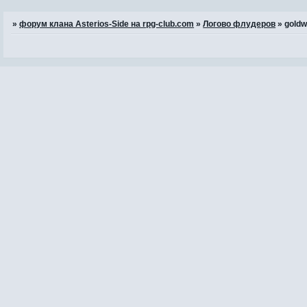
»
форум клана Asterios-Side на rpg-club.com
»
Логово флудеров
»
goldw