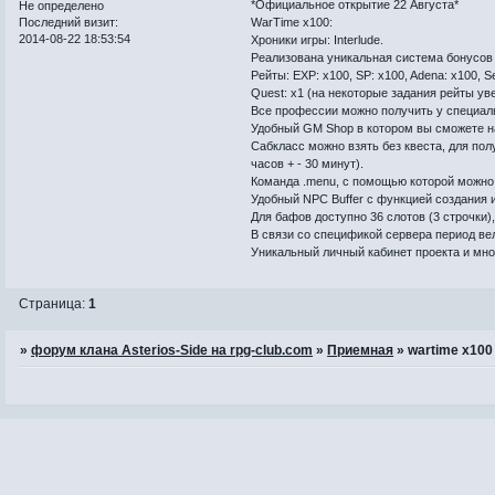
*Официальное открытие 22 Августа*
Не определено
Последний визит:
WarTime x100:
2014-08-22 18:53:54
Хроники игры: Interlude.
Реализована уникальная система бонусов 
Рейты: EXP: x100, SP: x100, Adena: x100, Se
Quest: x1 (на некоторые задания рейты уве
Все профессии можно получить у специал
Удобный GM Shop в котором вы сможете н
Сабкласс можно взять без квеста, для пол
часов + - 30 минут).
Команда .menu, с помощью которой можно в
Удобный NPC Buffer с функцией создания 
Для бафов доступно 36 слотов (3 строчки)
В связи со спецификой сервера период в
Уникальный личный кабинет проекта и мног
Страница:
1
»
форум клана Asterios-Side на rpg-club.com
»
Приемная
»
wartime x100