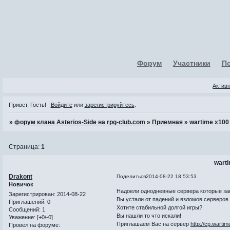
Форум
Участники
П
Актив
Привет, Гость!
Войдите
или
зарегистрируйтесь
.
»
форум клана Asterios-Side на rpg-club.com
»
Приемная
»
wartime x100
Страница:
1
wart
Drakont
Поделиться
2014-08-22 18:53:53
Новичок
Надоели однодневные сервера которые за
Зарегистрирован
: 2014-08-22
Вы устали от падений и взломов серверов
Приглашений:
0
Хотите стабильной долгой игры?
Сообщений:
1
Вы нашли то что искали!
Уважение:
[+0/-0]
Приглашаем Вас на сервер
http://cp.warti
Провел на форуме: