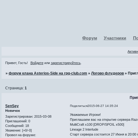
Форум
Участники
П
Актив
Привет, Гость!
Войдите
или
зарегистрируйтесь
.
»
форум клана Asterios-Side на rpg-club.com
»
Логово флудеров
»
Приг
Страница:
1
При
SenSey
Поделиться
2015-06-27 14:35:24
Новичок
Уважаемые Игроки!
Зарегистрирован
: 2015-03-08
Приглашаем вас на открытие сервера Razo
Приглашений:
0
MultiCraft x100 [DROP/SPOIL x500]
Сообщений:
18
Lineage 2 Interlude
Уважение:
[+0/-0]
Старт сервера состоится
Провел на форуме: