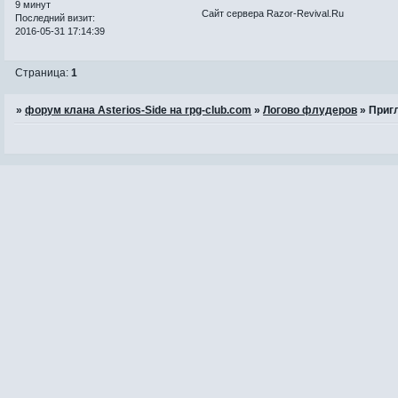
9 минут
Сайт сервера Razor-Revival.Ru
Последний визит:
2016-05-31 17:14:39
Страница:
1
»
форум клана Asterios-Side на rpg-club.com
»
Логово флудеров
»
Приг