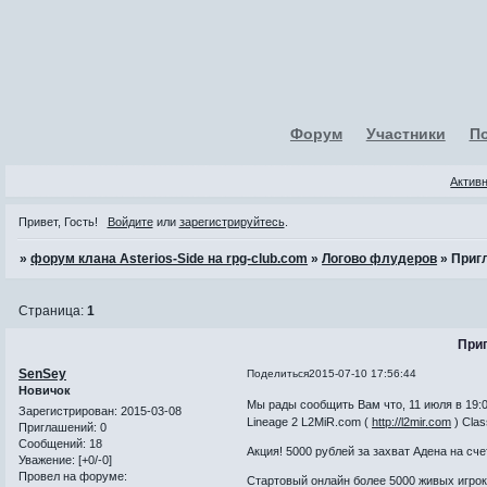
Форум
Участники
П
Актив
Привет, Гость!
Войдите
или
зарегистрируйтесь
.
»
форум клана Asterios-Side на rpg-club.com
»
Логово флудеров
»
Приг
Страница:
1
При
SenSey
Поделиться
2015-07-10 17:56:44
Новичок
Мы рады сообщить Вам что, 11 июля в 19:
Зарегистрирован
: 2015-03-08
Lineage 2 L2MiR.com (
http://l2mir.com
) Clas
Приглашений:
0
Сообщений:
18
Акция! 5000 рублей за захват Адена на сч
Уважение:
[+0/-0]
Провел на форуме:
Стартовый онлайн более 5000 живых игрок