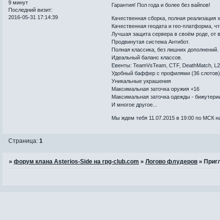
9 минут
Гарантия! Пол года и более без вайпов!
Последний визит:
2016-05-31 17:14:39
Качественная сборка, полная реализация хр
Качественная геодата и гео-платформа, чт
Лучшая защита сервера в своём роде, от 
Продвинутая система Антибот.
Полная классика, без лишних дополнений.
Идеальный баланс классов.
Евенты: TeamVsTeam, CTF, DeathMatch, L2D
Удобный баффер с профилями (36 слотов),
Уникальные украшения
Максимальная заточка оружия +16
Максимальная заточка одежды - бижутери
И многое другое...
Мы ждем тебя 11.07.2015 в 19:00 по МСК 
Страница:
1
»
форум клана Asterios-Side на rpg-club.com
»
Логово флудеров
»
Приг