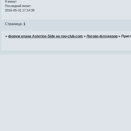
9 минут
Последний визит:
2016-05-31 17:14:39
Страница:
1
»
форум клана Asterios-Side на rpg-club.com
»
Логово флудеров
»
Приг