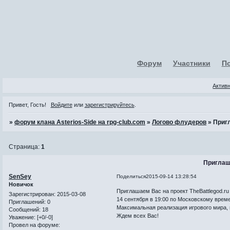
Форум
Участники
П
Актив
Привет, Гость!
Войдите
или
зарегистрируйтесь
.
»
форум клана Asterios-Side на rpg-club.com
»
Логово флудеров
»
Приг
Страница:
1
Приглаш
SenSey
Поделиться
2015-09-14 13:28:54
Новичок
Приглашаем Вас на проект TheBattlegod.ru
Зарегистрирован
: 2015-03-08
14 сентября в 19:00 по Московскому време
Приглашений:
0
Максимальная реализация игрового мира,
Сообщений:
18
Ждем всех Вас!
Уважение:
[+0/-0]
Провел на форуме: