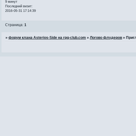
9 минут
Последний визит:
2016-05-31 17:14:39
Страница:
1
»
форум клана Asterios-Side на rpg-club.com
»
Логово флудеров
»
Приг