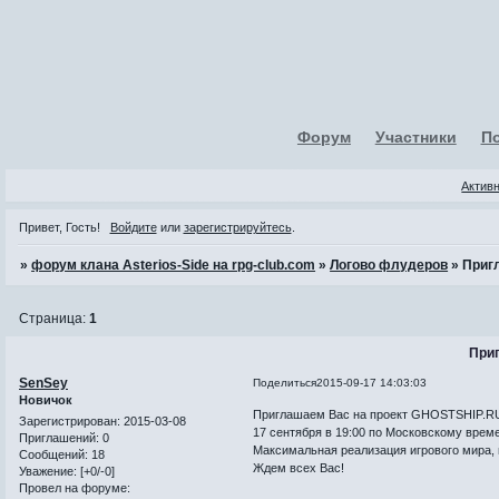
Форум
Участники
П
Актив
Привет, Гость!
Войдите
или
зарегистрируйтесь
.
»
форум клана Asterios-Side на rpg-club.com
»
Логово флудеров
»
Приг
Страница:
1
При
SenSey
Поделиться
2015-09-17 14:03:03
Новичок
Приглашаем Вас на проект GHOSTSHIP.R
Зарегистрирован
: 2015-03-08
17 сентября в 19:00 по Московскому време
Приглашений:
0
Максимальная реализация игрового мира,
Сообщений:
18
Ждем всех Вас!
Уважение:
[+0/-0]
Провел на форуме: