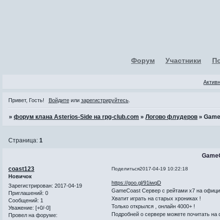
Форум
Участники
П
Актив
Привет, Гость!
Войдите
или
зарегистрируйтесь
.
»
форум клана Asterios-Side на rpg-club.com
»
Логово флудеров
»
Game
Страница:
1
GameC
coast123
Поделиться
2017-04-19 10:22:18
Новичок
https://goo.gl/91iwqD
Зарегистрирован
: 2017-04-19
GameCoast Сервер с рейтами х7 на официал
Приглашений:
0
Хватит играть на старых хрониках !
Сообщений:
1
Только открылся , онлайн 4000+ !
Уважение:
[+0/-0]
Подробней о сервере можете почитать на 
Провел на форуме: