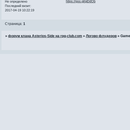
https://goo.gl/qiDdOb
Не определено
Последний визит:
2017-04-19 10:22:19
Страница:
1
»
форум клана Asterios-Side на rpg-club.com
»
Логово флудеров
»
Game