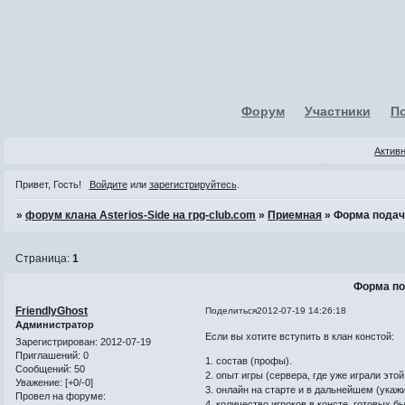
Форум
Участники
П
Актив
Привет, Гость!
Войдите
или
зарегистрируйтесь
.
»
форум клана Asterios-Side на rpg-club.com
»
Приемная
»
Форма подач
Страница:
1
Форма по
FriendlyGhost
Поделиться
2012-07-19 14:26:18
Администратор
Если вы хотите вступить в клан констой:
Зарегистрирован
: 2012-07-19
Приглашений:
0
1. состав (профы).
Сообщений:
50
2. опыт игры (сервера, где уже играли этой
Уважение:
[+0/-0]
3. онлайн на старте и в дальнейшем (укаж
Провел на форуме:
4. количество игроков в консте, готовых бы