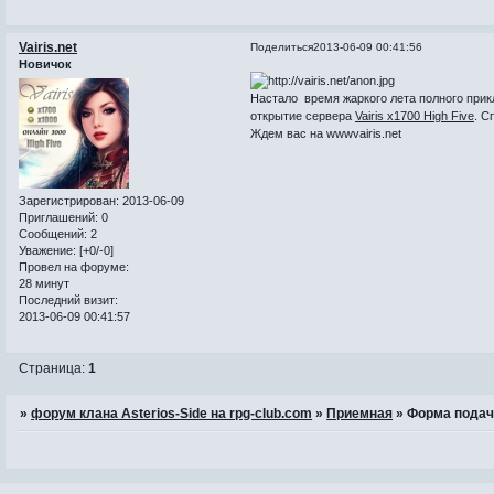
Vairis.net
Поделиться
2013-06-09 00:41:56
Новичок
Настало время жаркого лета полного прик
открытие сервера
Vairis x1700 High Five
. С
Ждем вас на wwwvairis.net
Зарегистрирован
: 2013-06-09
Приглашений:
0
Сообщений:
2
Уважение:
[+0/-0]
Провел на форуме:
28 минут
Последний визит:
2013-06-09 00:41:57
Страница:
1
»
форум клана Asterios-Side на rpg-club.com
»
Приемная
»
Форма подач