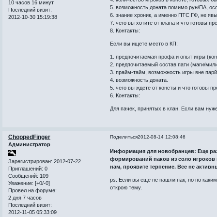
10 часов 16 минут
5. возможность доната помимо рун/ПА, ос
Последний визит:
6. знание хроник, а именно ПТС ГФ, не яв
2012-10-30 15:19:38
7. чего вы хотите от клана и что готовы п
8. Контакты:
Если вы ищете место в КП:
1. предпочитаемая профа и опыт игры (кон
2. предпочитаемый состав пати (маги/мили
3. прайм-тайм, возможность игры вне пар
4. возможность доната.
5. чего вы ждете от консты и что готовы п
6. Контакты:
Для пачек, принятых в клан. Если вам нуж
ChoppedFinger
Поделиться
2012-08-14 12:08:46
Администратор
Информация для новобранцев: Еще раз 
формирований паков из соло игроков 
Зарегистрирован
: 2012-07-22
нам, проявите терпение. Все не активн
Приглашений:
0
Сообщений:
109
ps. Если вы еще не нашли пак, но по каки
Уважение:
[+0/-0]
открою тему.
Провел на форуме:
2 дня 7 часов
Последний визит:
2012-11-05 05:33:09