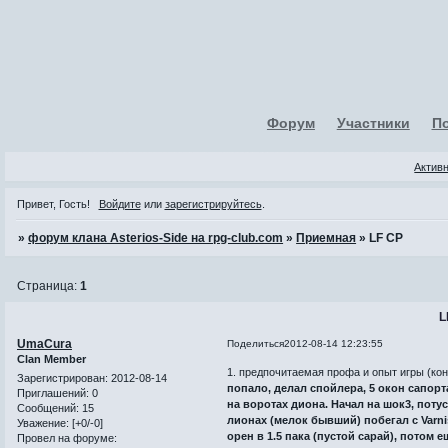
Форум
Участники
П
Актив
Привет, Гость!
Войдите
или
зарегистрируйтесь
.
»
форум клана Asterios-Side на rpg-club.com
»
Приемная
»
LF CP
Страница:
1
L
UmaCura
Поделиться
2012-08-14 12:23:55
Clan Member
1. предпочитаемая профа и опыт игры (кон
Зарегистрирован
: 2012-08-14
попало, делал спойлера, 5 окон сапорт
Приглашений:
0
на воротах диона. Начал на шок3, потус
Сообщений:
15
лионах (мелок бывший) побегал с Varn
Уважение:
[+0/-0]
орен в 1.5 пака (пустой сарай), пото
Провел на форуме: