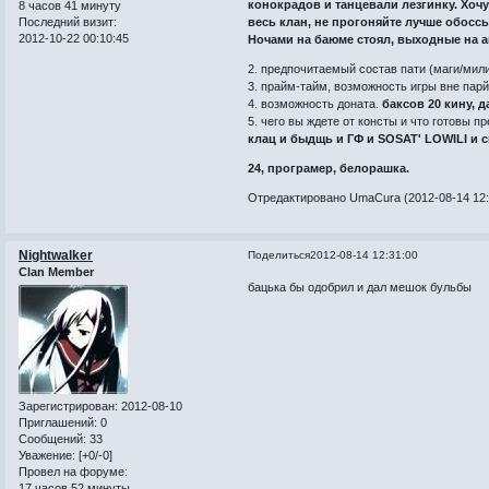
конокрадов и танцевали лезгинку. Хоч
8 часов 41 минуту
Последний визит:
весь клан, не прогоняйте лучше обоссы
2012-10-22 00:10:45
Ночами на баюме стоял, выходные на а
2. предпочитаемый состав пати (маги/мили
3. прайм-тайм, возможность игры вне пар
4. возможность доната.
баксов 20 кину, 
5. чего вы ждете от консты и что готовы п
клац и быдщь и ГФ и SOSAT' LOWILI и с
24, програмер, белорашка.
Отредактировано UmaCura (2012-08-14 12:
Nightwalker
Поделиться
2012-08-14 12:31:00
Clan Member
бацька бы одобрил и дал мешок бульбы
Зарегистрирован
: 2012-08-10
Приглашений:
0
Сообщений:
33
Уважение:
[+0/-0]
Провел на форуме:
17 часов 52 минуты