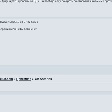
5. буду кидать дизармы на БД xD а вообще хочу поиграть со старыми знакомыми прот
Поделиться
2012-08-07 22:57:36
первый месяц 24\7 потянеш?
-club.com
»
Приемная
»
Yo! Asterios