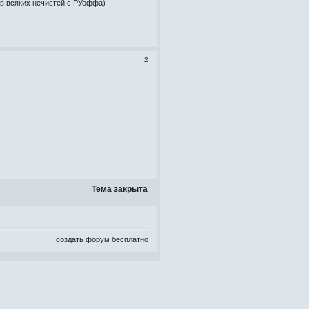
ив всяких нечистей с РУоффа)
2
Тема закрыта
создать форум бесплатно