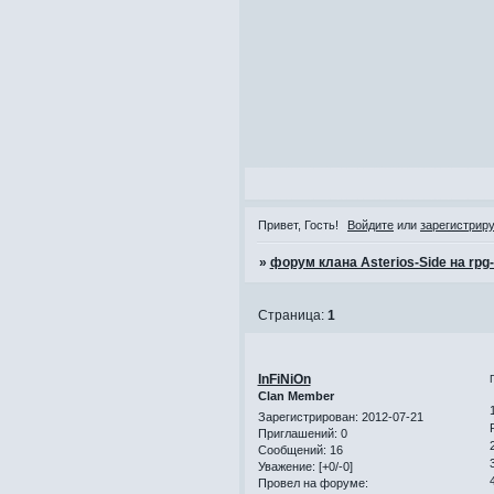
Привет, Гость!
Войдите
или
зарегистрир
»
форум клана Asterios-Side на rpg
Страница:
1
InFiNiOn
Clan Member
Зарегистрирован
: 2012-07-21
Приглашений:
0
Сообщений:
16
Уважение:
[+0/-0]
Провел на форуме: