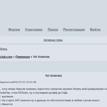
Форум
Участники
Поиск
Регистрация
Войти
Активные темы
уйтесь
.
-club.com
»
Приемная
»
Yo! Asterios
Yo! Asterios
Поделиться
2012-07-21 22:41:38
1. хочу вновь берсом поиграть (простите сапортом неумею Smarty мой кумир)/играю хз
РыбоПак, птом ESTeam, ну и последнее руофф до ГоДа
2. маг/мили
3. На старте 24/7 конечно ну и дальше по обстоятелствам) в любом случае много
4. Имеется