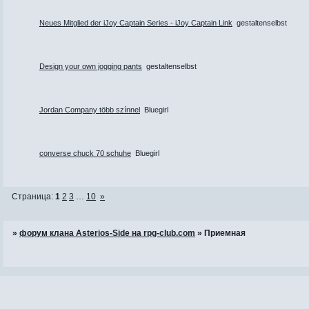
Neues Mitglied der iJoy Captain Series - iJoy Captain Link
gestaltenselbst
Design your own jogging pants
gestaltenselbst
Jordan Company több színnel
Bluegirl
converse chuck 70 schuhe
Bluegirl
Страница:
1
2
3
…
10
»
»
форум клана Asterios-Side на rpg-club.com
»
Приемная