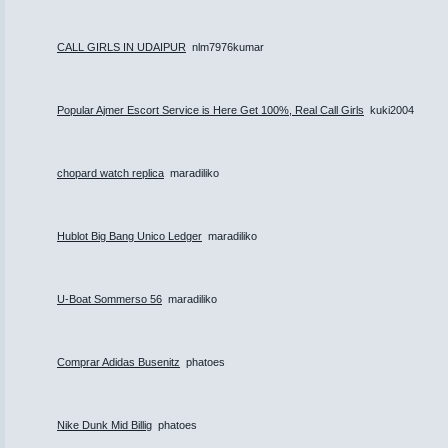
CALL GIRLS IN UDAIPUR
nlm7976kumar
Popular Ajmer Escort Service is Here Get 100%, Real Call Girls
kuki2004
chopard watch replica
maradiliko
Hublot Big Bang Unico Ledger
maradiliko
U-Boat Sommerso 56
maradiliko
Comprar Adidas Busenitz
phatoes
Nike Dunk Mid Billig
phatoes