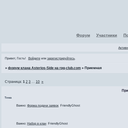
Форум
Участники
П
Актив
Привет, Гость!
Войдите
или
зарегистрируйтесь
.
»
форум клана Asterios-Side на rpg-club.com
»
Приемная
Страница:
1
2
3
…
10
»
При
Тема
Важно:
Форма подачи заявок
FriendlyGhost
Важно:
Набор в клан
FriendlyGhost