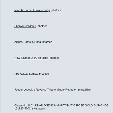
Nike Air Force 1 Low te Koop
phatoes
Shop Air Jordan 7
phatoes
Adidas Dame in Linea
phatoes
New Balance X-90 en Ligne
phatoes
Køb Adidas Samba
phatoes
Jaeger Lecoultre Reverso Tribute Minute Repeater
maradiliko
Chopard L.U.C LUNAR ONE 43 MM AUTOMATIC ROSE GOLD DIAMONDS
171927-5001
swisswatch