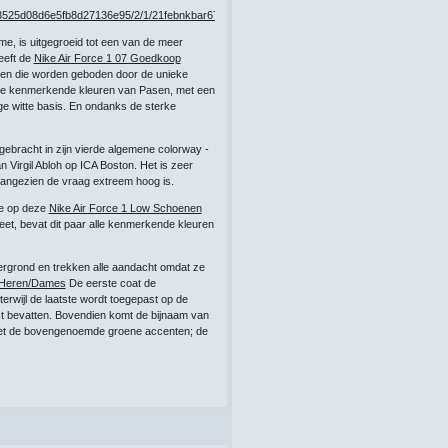
me, is uitgegroeid tot een van de meer
eeft de
Nike Air Force 1 07 Goedkoop
eden die worden geboden door de unieke
en de kenmerkende kleuren van Pasen, met een
ge witte basis. En ondanks de sterke
itgebracht in zijn vierde algemene colorway -
 Virgil Abloh op ICA Boston. Het is zeer
 aangezien de vraag extreem hoog is.
ie op deze
Nike Air Force 1 Low Schoenen
eet, bevat dit paar alle kenmerkende kleuren
ergrond en trekken alle aandacht omdat ze
w Heren/Dames
De eerste coat de
erwijl de laatste wordt toegepast op de
kst bevatten. Bovendien komt de bijnaam van
s met de bovengenoemde groene accenten; de