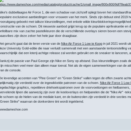
Nike's dubbellaagse Air Force 1, die een schaduw van zichzelf oplegt boven het standaardfra
populaire exclusieve aanbiedingen voor vrouwen van het merk. Sinds zijn debuut eind 2019 h
vooruitgang geboekt met talloze kleurstellingen, met enkele wilde kleurblokkeringsmogelijkh
constructie van de schoen. Dit nieuwste aanbod grijpt terug op de populaire aprilvakantie 
onfeilbare mix van zachte pastelkleuren die de verschillende overlays sieren boven een stevi
paasvibes zijn deze zeker het hele jaar door draagbaar.
Het gerucht gaat dat de leren versie van de
Nike Air Force 1 Low te Koop
in juli 2021 wordt u
deze University Gold-editie die naar verluidt samenvalt met een aanstaande tentoonstelling van
waarschijnlijk dat een loterij-achtige release zal worden gebruikt om de sneaker te lanceren,
Dankzij de passie van Paul George zijn Nike en Sony op afstand. Dus kleurstellingen zoals d
zijn misschien veel meer dan alleen maar toeval. Net als de eigen samenwerkingen van de atl
van de console.
De levendige accenten van "Pine Green" en "Green Strike" vallen tegen de effen zwarte acht
gelijkmatig zijn verdeeld over de ingewikkelde patronen van de schoen.
Nike Air Force 1 Lo
tegelachtige graphics, repetitieve driehoekspatronen over de voorvoettongen en hielbanners, t
wervelende lijnen die aanwezig zijn over de keeloverlays en hielpanelen die de "Nike Air" -te
de schoen op de hielen van de mediale kant, en de buitenzolen zijn verdeeld in drie sectie
"Green Strike" waarvan de donkerdere tint wordt ingeklemd.
wwwdameshoe.com