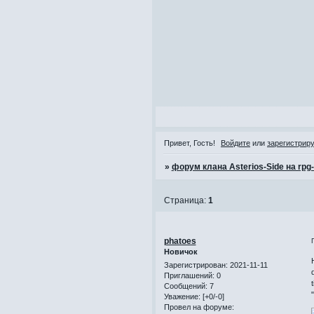
Привет, Гость!
Войдите
или
зарегистрир
»
форум клана Asterios-Side на rpg
Страница:
1
phatoes
Новичок
Зарегистрирован
: 2021-11-11
Приглашений:
0
Сообщений:
7
Уважение:
[+0/-0]
Провел на форуме: