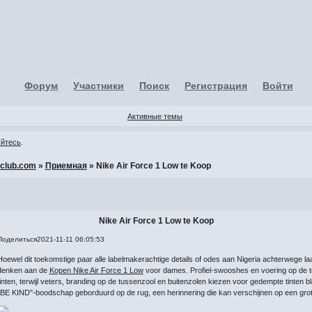
Форум
Участники
Поиск
Регистрация
Войти
Активные темы
уйтесь
.
-club.com
»
Приемная
»
Nike Air Force 1 Low te Koop
Nike Air Force 1 Low te Koop
Поделиться
2021-11-11 06:05:53
Hoewel dit toekomstige paar alle labelmakerachtige details of odes aan Nigeria achterwege la
denken aan de
Kopen Nike Air Force 1 Low
voor dames. Profiel-swooshes en voering op de t
tinten, terwijl veters, branding op de tussenzool en buitenzolen kiezen voor gedempte tinten 
"BE KIND"-boodschap geborduurd op de rug, een herinnering die kan verschijnen op een grot