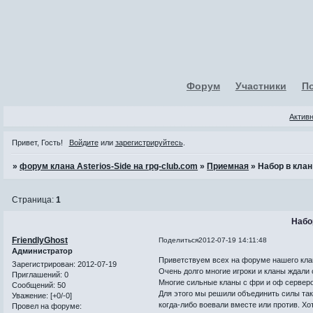
Форум
Участники
П
Актив
Привет, Гость!
Войдите
или
зарегистрируйтесь
.
»
форум клана Asterios-Side на rpg-club.com
»
Приемная
»
Набор в клан
Страница:
1
Набо
FriendlyGhost
Поделиться
2012-07-19 14:11:48
Администратор
Приветствуем всех на форуме нашего кла
Зарегистрирован
: 2012-07-19
Очень долго многие игроки и кланы ждали о
Приглашений:
0
Многие сильные кланы с фри и оф серверо
Сообщений:
50
Для этого мы решили объединить силы таки
Уважение:
[+0/-0]
когда-либо воевали вместе или против. Хо
Провел на форуме: