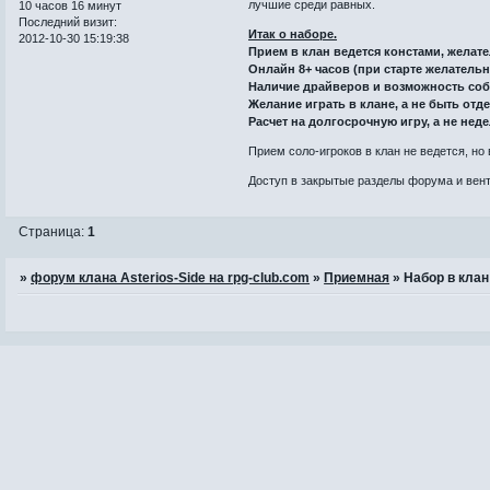
лучшие среди равных.
10 часов 16 минут
Последний визит:
Итак о наборе.
2012-10-30 15:19:38
Прием в клан ведется констами, желат
Онлайн 8+ часов (при старте желательно
Наличие драйверов и возможность соби
Желание играть в клане, а не быть отд
Расчет на долгосрочную игру, а не нед
Прием соло-игроков в клан не ведется, но
Доступ в закрытые разделы форума и вент
Страница:
1
»
форум клана Asterios-Side на rpg-club.com
»
Приемная
»
Набор в клан