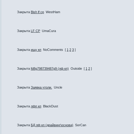
Закрыта
Bish lf cp
WestHam
Закрыта
LF CP
UmaCura
Закрыта
ищу кп
NoComments
[
1
2
3
]
Закрыта
fd8g798739487g9 (лф кп)
Outside
[
1
2
]
Закрыта
Заявка чтоли.
Uncle
Закрыта
лфп кп
BlackDust
Закрыта
БД лф кп (драйвинг\основа)
SorCan