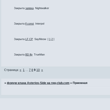
Закрыта
заявка
Nightwalker
Закрыта
lf const
Interpol
Закрыта
LF CP
SayMeow
[
1
2
]
Закрыта
BD lfp
TrueMan
Страница:
«
1
…
7
8
9
10
»
»
форум клана Asterios-Side на rpg-club.com
»
Приемная