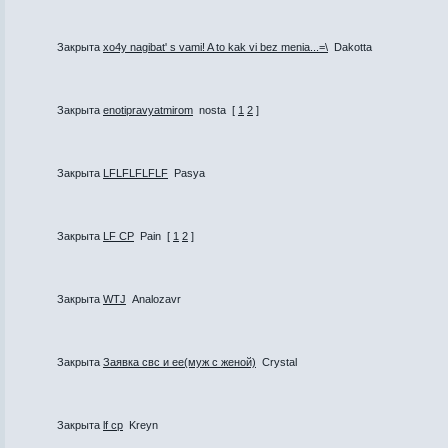
Закрыта
xo4y nagibat' s vami! A to kak vi bez menia...=\
Dakotta
Закрыта
enotipravyatmirom
nosta
[
1
2
]
Закрыта
LFLFLFLFLF
Pasya
Закрыта
LF CP
Pain
[
1
2
]
Закрыта
WTJ
Analozavr
Закрыта
Заявка свс и ее(муж с женой)
Crystal
Закрыта
lf cp
Kreyn