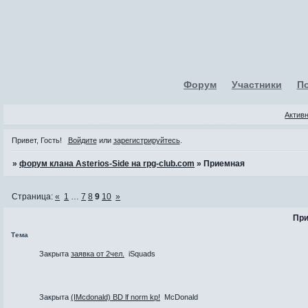
Форум
Участники
П
Актив
Привет, Гость!
Войдите
или
зарегистрируйтесь
.
»
форум клана Asterios-Side на rpg-club.com
»
Приемная
Страница:
«
1
…
7
8
9
10
»
При
Тема
Закрыта
заявка от 2чел.
iSquads
Закрыта
(IMcdonald) BD lf norm kp!
McDonald